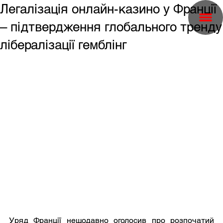
Легалізація онлайн-казино у Франції
– підтвердження глобального тренду
лібералізації гемблінг
Уряд Франції нещодавно оголосив про розпочатий 