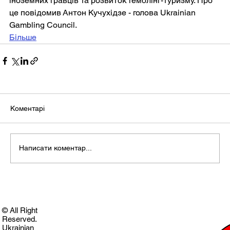
іноземних гравців та розвиток гемблінг-туризму. Про 
це повідомив Антон Кучухідзе - голова Ukrainian 
Gambling Council.
Більше
Коментарі
Написати коментар...
© All Right
Reserved.
Ukrainian