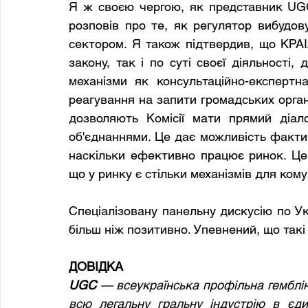
Я ж своєю чергою, як представник UGC, н
розповів про те, як регулятор вибудов
сектором. Я також підтвердив, що КРАІ
закону, так і по суті своєї діяльності,
механізми як консультаційно-експертна
реагування на запити громадських органі
дозволяють Комісії мати прямий діал
об'єднаннями. Це дає можливість фактич
наскільки ефективно працює ринок. Це, 
що у ринку є стільки механізмів для комун
Спеціалізовану панельну дискусію по Ук
більш ніж позитивно. Упевнений, що такі
ДОВІДКА
UGC
 — всеукраїнська профільна гемблін
всю легальну гральну індустрію в єди