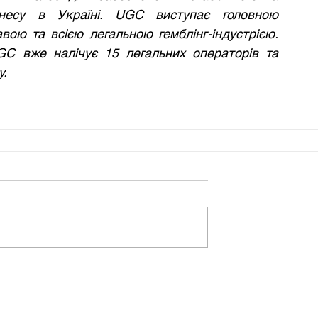
знесу в Україні. UGC виступає головною 
ою та всією легальною гемблінг-індустрією. 
Станом на сьогодні кількість членів UGC вже налічує 15 легальних операторів та 
у.