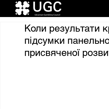
Коли результати к
підсумки панельної
присвяченої розви