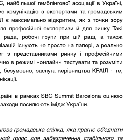
айбільшої гемблінгової асоціації в Україні, 
ує комунікацію з експертами та громадським 
Л є максимально відкритим, як з точки зору 
 для професійної експертизи й для ринку. Такі 
 рада, робочі групи при цій раді, а також 
зацій існують не просто на папері, а реально 
ог з представниками ринку і професійними 
но в режимі «онлайн» тестувати та розуміти 
безумовно, заслуга керівництва КРАІЛ - те, 
ікації.
раїні в рамках SBC Summit Barcelona оцінюю 
 заходи посилюють імідж України. 
гова громадська спілка, яка прагне об'єднати 
ний голос для забезпечення стабільного та 