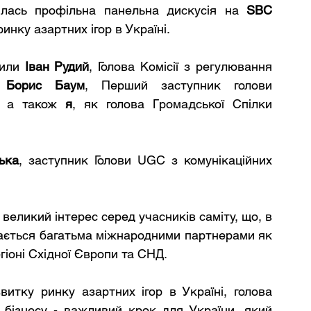
илась профільна панельна дискусія на 
SBC 
ринку азартних ігор в Україні.
или 
Іван Рудий
, Голова Комісії з регулювання 
 
Борис Баум
, Перший заступник голови 
, а також 
я
, як голова Громадської Спілки 
ька
, заступник Голови UGC з комунікаційних 
еликий інтерес серед учасників саміту, що, в 
дається багатьма міжнародними партнерами як 
гіоні Східної Європи та СНД.
итку ринку азартних ігор в Україні, голова 
 бізнесу - важливий крок для України, який 