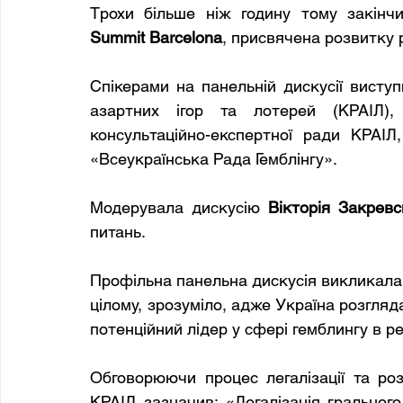
Трохи більше ніж годину тому закінч
Summit Barcelona
, ​​присвячена розвитку 
Спікерами на панельній дискусії виступ
азартних ігор та лотерей (КРАІЛ),
консультаційно-експертної ради КРАІЛ
«Всеукраїнська Рада Гемблінгу».
Модерувала дискусію 
Вікторія Закревс
питань.
Профільна панельна дискусія викликала в
цілому, зрозуміло, адже Україна розгля
потенційний лідер у сфері гемблингу в ре
Обговорюючи процес легалізації та розв
КРАІЛ зазначив: «Легалізація грального