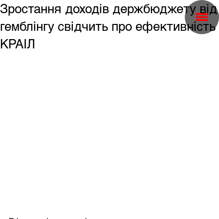
Зростання доходів держбюджету від
гемблінгу свідчить про ефективність
КРАІЛ