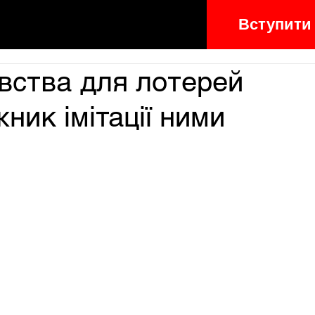
Вступити
вства для лотерей
жник імітації ними