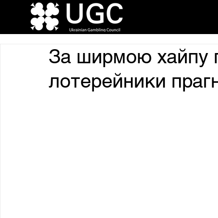
За ширмою хайпу 
лотерейники праг