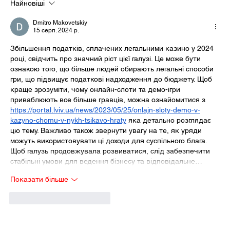
Найновіші
Dmitro Makovetskiy
15 серп. 2024 р.
Збільшення податків, сплачених легальними казино у 2024 
році, свідчить про значний ріст цієї галузі. Це може бути 
ознакою того, що більше людей обирають легальні способи 
гри, що підвищує податкові надходження до бюджету. Щоб 
краще зрозуміти, чому онлайн-слоти та демо-ігри 
приваблюють все більше гравців, можна ознайомитися з 
https://portal.lviv.ua/news/2023/05/25/onlajn-sloty-demo-v-
kazyno-chomu-v-nykh-tsikavo-hraty
 яка детально розглядає 
цю тему. Важливо також звернути увагу на те, як уряди 
можуть використовувати ці доходи для суспільного блага. 
Щоб галузь продовжувала розвиватися, слід забезпечити 
стабільні умови для ведення бізнесу та відповідальне…
Показати більше
Вподобати
Відповісти