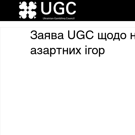
Заява UGC щодо н
азартних ігор