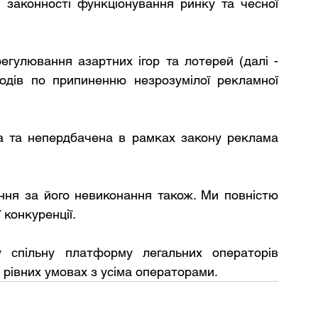
законності функціонування ринку та чесної 
егулювання азартних ігор та лотерей (далі - 
дів по припиненню незрозумілої рекламної 
 
а та непердбачена в рамках закону реклама 
ння за його невиконання також. Ми повністю 
 конкуренції.
у спільну платформу легальних операторів 
а рівних умовах з усіма операторами.