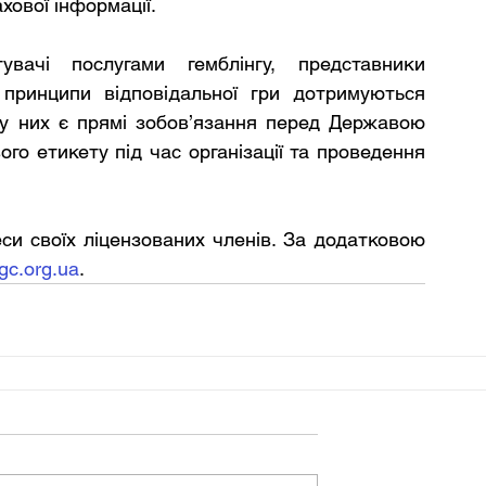
ової інформації. 
увачі послугами гемблінгу, представники 
 принципи відповідальної гри дотримуються 
у них є прямі зобов’язання перед Державою 
о етикету під час організації та проведення 
си своїх ліцензованих членів. За додатковою 
gc.org.ua
.