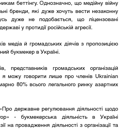
икам беттінгу. Однозначно, що медійну війну 
льні бренди, які дуже хочуть вести незаконну 
мусь дуже не подобається, що ліцензовані 
ержаві у протидії російській агресії.
в медіа й громадських діячів з пропозицією 
ний букмекер в Україні.
в, представників громадських організацій 
 я можу говорити лише про членів Ukrainian 
марно 80% всього легального ринку азартних 
 «Про державне регулювання діяльності щодо 
гор» - букмекерська діяльність в Україні 
ії на провадження діяльності з організації та 