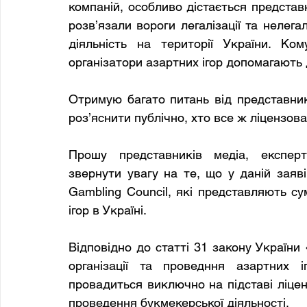
компаній, особливо дістається представн
розв’язали вороги легалізації та нелега
діяльність на території України. Ко
організатори азартних ігор допомагають д
Отримую багато питань від представникі
роз’яснити публічно, хто все ж ліцензова
Прошу представників медіа, експерті
звернути увагу на те, що у даній заяві
Gambling Council, які представляють су
ігор в Україні.
Відповідно до статті 31 закону України
організації та проведння азартних і
провадиться виключно на підставі ліценз
проведення букмекерської діяльності.