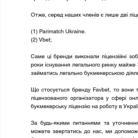
Отже, серед наших членів є лише дві ліцен
(1) Parimatch Ukraine.
(2) Vbet;
Саме ці бренди виконали ліцензійні зо
роки існування легального ринку майже 
займатись легально букмекерською діяль
Що стосується бренду Favbet, то вони та
ліцензованого організатора у сфері он
букмекерську ліцензію на роботу в Україн
За будь-якими питаннями та уточнення
можете звертатись до нас, ми допоможе