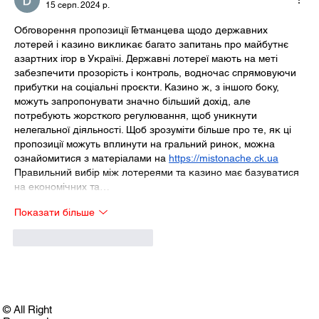
15 серп. 2024 р.
Обговорення пропозиції Гетманцева щодо державних 
лотерей і казино викликає багато запитань про майбутнє 
азартних ігор в Україні. Державні лотереї мають на меті 
забезпечити прозорість і контроль, водночас спрямовуючи 
прибутки на соціальні проєкти. Казино ж, з іншого боку, 
можуть запропонувати значно більший дохід, але 
потребують жорсткого регулювання, щоб уникнути 
нелегальної діяльності. Щоб зрозуміти більше про те, як ці 
пропозиції можуть вплинути на гральний ринок, можна 
ознайомитися з матеріалами на 
https://mistonache.ck.ua
Правильний вибір між лотереями та казино має базуватися 
на економічних та…
Показати більше
Вподобати
Відповісти
© All Right