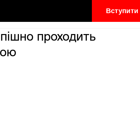
Вступити
спішно проходить
ною