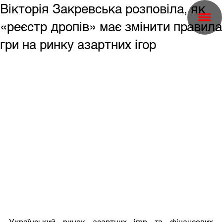
Вікторія Закревська розповіла, як
«реєстр дропів» має змінити правила
гри на ринку азартних ігор
Український ринок азартних ігор та фінансових 