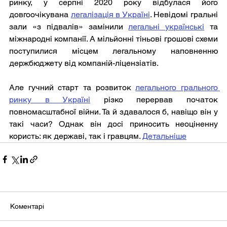
ринку, у серпні 2020 року відбулася його 
довгоочікувана 
легалізація в Україні
. Невідомі гральні 
зали «з підвалів» замінили 
легальні українські
 та 
міжнародні компанії. А мільйонні тіньові грошові схеми 
поступилися місцем легальному наповненню 
держбюджету від компаній-ліцензіатів.
Але гучний старт та розвиток 
легального грального 
ринку в Україні
 різко перервав початок 
повномасштабної війни. Та й здавалося б, навіщо він у 
такі часи? Однак він досі приносить неоціненну 
користь: як державі, так і гравцям. 
Детальніше
Коментарі