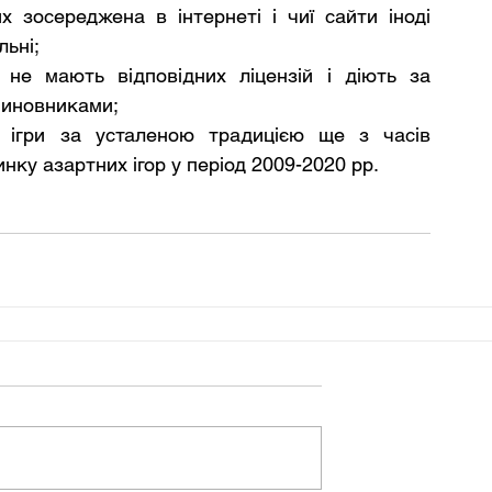
х зосереджена в інтернеті і чиї сайти іноді 
льні;
і не мають відповідних ліцензій і діють за 
чиновниками;
і ігри за усталеною традицією ще з часів 
нку азартних ігор у період 2009-2020 рр.