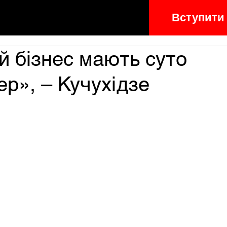
Вступити
й бізнес мають суто
ер», – Кучухідзе