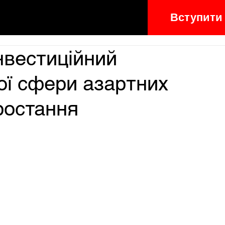
Вступити
інвестиційний
ої сфери азартних
ростання