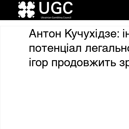
Антон Кучухідзе: 
потенціал легальн
ігор продовжить з