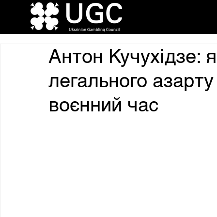
Антон Кучухідзе: 
легального азарту
воєнний час