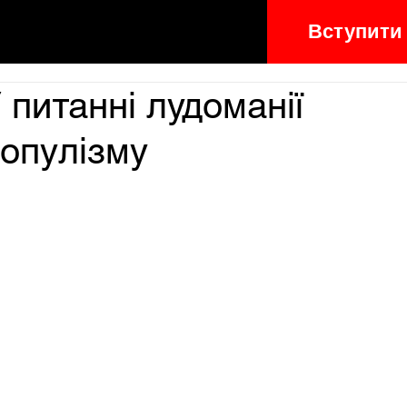
Вступити
 питанні лудоманії
опулізму