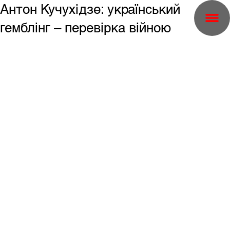
Антон Кучухідзе: український
гемблінг – перевірка війною