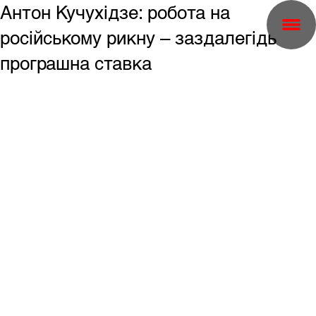
Антон Кучухідзе: робота на
російському рикну – заздалегідь
програшна ставка