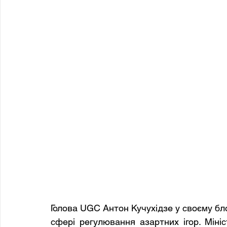
Голова UGC Антон Кучухідзе у своєму блоз
сфері регулювання азартних ігор. Міні