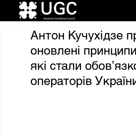
Антон Кучухідзе п
оновлені принципи
які стали обов’яз
операторів Україн