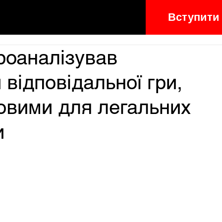
Вступити
роаналізував
 відповідальної гри,
ковими для легальних
и