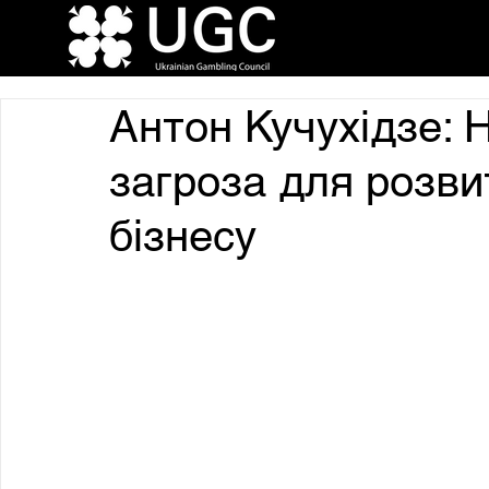
Антон Кучухідзе: Н
загроза для розви
бізнесу