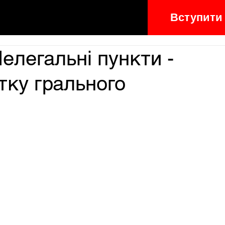
Вступити
елегальні пункти -
тку грального