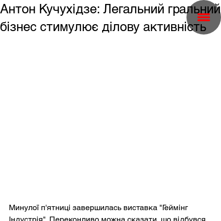
Антон Кучухідзе: Легальний гральний
бізнес стимулює ділову активність
Минулої п'ятниці завершилась виставка "Геймінг 
Індустрія". Переконливо можна сказати, що відбувся 