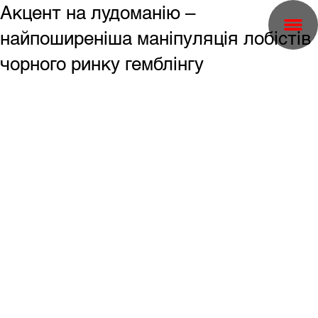
Акцент на лудоманію –
найпоширеніша маніпуляція лобістів
чорного ринку гемблінгу