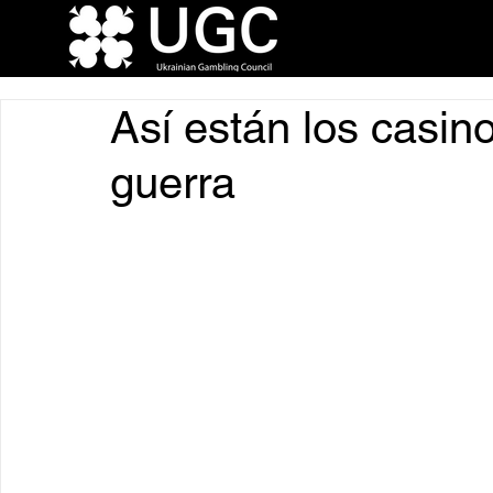
Así están los casin
guerra