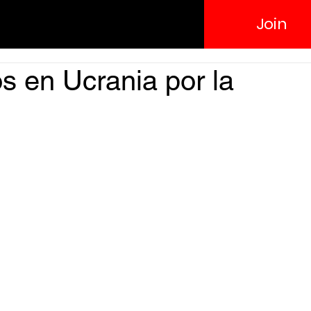
Join
os en Ucrania por la