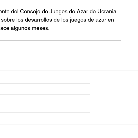
ente del Consejo de Juegos de Azar de Ucrania 
sobre los desarrollos de los juegos de azar en 
 hace algunos meses.